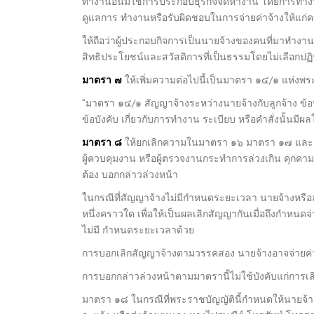
ทำงานอันมิใช่การประกอบธุรกิจจัดหางาน โดยการทำงาน
ดูแลการ ทำงานหรือรับผิดชอบในการจ่ายค่าจ้างให้แก่คน
ให้ถือว่าผู้ประกอบกิจการเป็นนายจ้างของคนที่มาทำงาน
สิทธิประโยชน์และสวัสดิการที่เป็นธรรมโดยไม่เลือกปฏิบ
มาตรา ๗
ให้เพิ่มความต่อไปนี้เป็นมาตรา ๑๔/๑ แห่งพ
“มาตรา ๑๔/๑ สัญญาจ้างระหว่างนายจ้างกับลูกจ้าง ข้อบั
ข้อบังคับ เกี่ยวกับการทำงาน ระเบียบ หรือคำสั่งนั้นมี
มาตรา ๘
ให้ยกเลิกความในมาตรา ๑๖ มาตรา ๑๗ และมา
ผู้ควบคุมงาน หรือผู้ตรวจงานกระทำการล่วงเกิน คุกค
ต้อง บอกกล่าวล่วงหน้า
ในกรณีที่สัญญาจ้างไม่มีกำหนดระยะเวลา นายจ้างหรือลู
หนึ่งคราวใด เพื่อให้เป็นผลเลิกสัญญากันเมื่อถึงกำหนดจ
ไม่มี กำหนดระยะเวลาด้วย
การบอกเลิกสัญญาจ้างตามวรรคสอง นายจ้างอาจจ่ายค่าจ
การบอกกล่าวล่วงหน้าตามมาตรานี้ไม่ใช้บังคับแก่กา
มาตรา ๑๘ ในกรณีที่พระราชบัญญัตินี้กำหนดให้นายจ้าง