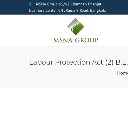
MSNA Group 65/62 Chamnan Phenjati
Business Center, 6/F, Rama 9 Road, Bangkok.
Labour Protection Act (2) B.E.
Hom