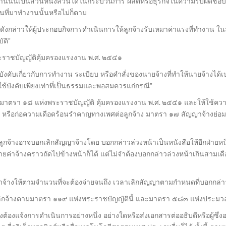
นั้นเป็นส่วนหนึ่งส่วนใดในกระบวนการ ผลิตหรือธุรกิจในความรับผิดชอบข
ที่มาทำงานนั้นหรือไม่ก็ตาม
ดังกล่าวให้ผู้ประกอบกิจการดำเนินการให้ลูกจ้างรับเหมาค่าแรงที่ทำงาน ใ
ัติ”
ระราชบัญญัติคุ้มครองแรงงาน พ.ศ. ๒๕๔๑
งคับเกี่ยวกับการทำงาน ระเบียบ หรือคำสั่งของนายจ้างที่ทำให้นายจ้างได้เ
ผลใช้บังคับเพียงเท่าที่เป็นธรรมและพอสมควรแก่กรณี”
ตรา ๑๘ แห่งพระราชบัญญัติ คุ้มครองแรงงาน พ.ศ. ๒๕๔๑ และให้ใช้ความต
าม หรือก่อความเดือดร้อนรำคาญทางเพศต่อลูกจ้าง มาตรา ๑๗ สัญญาจ้างย่
กจ้างอาจบอกเลิกสัญญาจ้างโดย บอกกล่าวล่วงหน้าเป็นหนังสือให้อีกฝ่ายหนึ
่ายค่าจ้างคราวถัดไปข้างหน้าก็ได้ แต่ไม่จำต้องบอกกล่าวล่วงหน้าเกินสามเดือ
้างให้ตามจำนวนที่จะต้องจ่ายจนถึง เวลาเลิกสัญญาตามกำหนดที่บอกกล่าว
รเลิกจ้างตามมาตรา ๑๑๙ แห่งพระราชบัญญัตินี้ และมาตรา ๕๘๓ แห่งประ
ต้องแจ้งการดำเนินการอย่างหนึ่ง อย่างใดหรือส่งเอกสารต่ออธิบดีหรือผู้