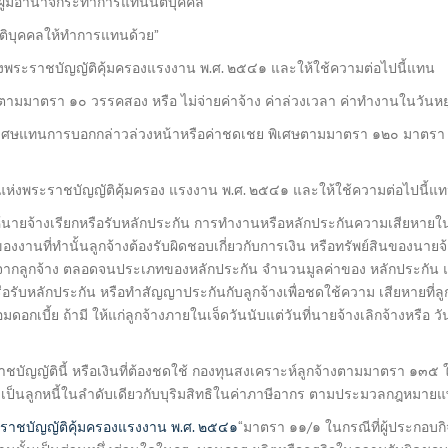
งผู้มีอำนาจกระทำการแทนนิติบุคคล
ิติบุคคลให้ทำการแทนด้วย”
พระราชบัญญัติคุ้มครองแรงงาน พ.ศ. ๒๕๔๑ และให้ใช้ความต่อไปนี้แทน
งินตามมาตรา ๑๐ วรรคสอง หรือ ไม่จ่ายค่าจ้าง ค่าล่วงเวลา ค่าทำงานในวั
ษแทนการบอกกล่าวล่วงหน้าหรือค่าชดเชย พิเศษตามมาตรา ๑๒๐ มาตรา ๑๒
่งพระราชบัญญัติคุ้มครอง แรงงาน พ.ศ. ๒๕๔๑ และให้ใช้ความต่อไปนี้แ
้นายจ้างเรียกหรือรับหลักประกัน การทำงานหรือหลักประกันความเสียหายในกา
านที่ทำนั้นลูกจ้างต้องรับผิดชอบเกี่ยวกับการเงิน หรือทรัพย์สินของนายจ้าง 
นจากลูกจ้าง ตลอดจนประเภทของหลักประกัน จำนวนมูลค่าของ หลักประกัน แล
รับหลักประกัน หรือทำสัญญาประกันกับลูกจ้างเพื่อชดใช้ความ เสียหายที่ลูกจ้
อกเบี้ย ถ้ามี ให้แก่ลูกจ้างภายในเจ็ดวันนับแต่วันที่นายจ้างเลิกจ้างหรือ วัน
ราชบัญญัตินี้ หรือเงินที่ต้องชดใช้ กองทุนสงเคราะห์ลูกจ้างตามมาตรา ๑๓๕
ซึ่งเป็นลูกหนี้ในลำดับเดียวกับบุริมสิทธิในค่าภาษีอากร ตามประมวลกฎหมาย
ราชบัญญัติคุ้มครองแรงงาน พ.ศ. ๒๕๔๑
“มาตรา ๑๑/๑ ในกรณีที่ผู้ประกอบก