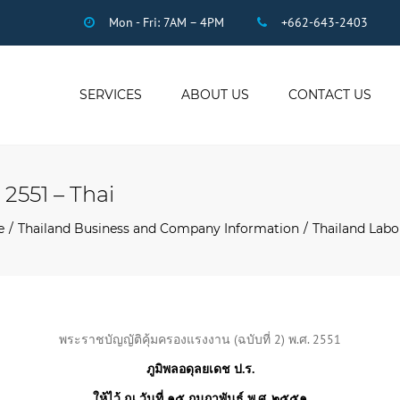
Mon - Fri: 7AM – 4PM
+662-643-2403
SERVICES
ABOUT US
CONTACT US
THAI ACCOUNTING
AUDIT
 2551 – Thai
DUE DILIGENCE
COMPANY
e
Thailand Business and Company Information
Thailand Lab
REGISTRATION
THAI TAX
US INCOME TAX
PAYROLL
พระราชบัญญัติคุ้มครองแรงงาน (ฉบับที่ 2) พ.ศ. 2551
STAFF OUTSOURCING
ภูมิพลอดุลยเดช ป.ร.
WORK PERMITS
ให้ไว้ ณ วันที่ ๑๕ กุมภาพันธ์ พ.ศ. ๒๕๕๑