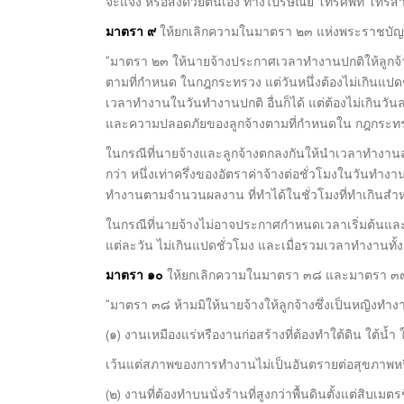
จะแจ้ง หรือส่งด้วยตนเอง ทางไปรษณีย์ โทรศัพท์ โทรสาร
มาตรา ๙
ให้ยกเลิกความในมาตรา ๒๓ แห่งพระราชบัญญั
“มาตรา ๒๓ ให้นายจ้างประกาศเวลาทำงานปกติให้ลูกจ
ตามที่กำหนด ในกฎกระทรวง แต่วันหนึ่งต้องไม่เกินแปด
เวลาทำงานในวันทำงานปกติ อื่นก็ได้ แต่ต้องไม่เกินวันล
และความปลอดภัยของลูกจ้างตามที่กำหนดใน กฎกระทรวงต้อง
ในกรณีที่นายจ้างและลูกจ้างตกลงกันให้นำเวลาทำงานส
กว่า หนึ่งเท่าครึ่งของอัตราค่าจ้างต่อชั่วโมงในวันทำง
ทำงานตามจำนวนผลงาน ที่ทำได้ในชั่วโมงที่ทำเกินสำหรั
ในกรณีที่นายจ้างไม่อาจประกาศกำหนดเวลาเริ่มต้นแล
แต่ละวัน ไม่เกินแปดชั่วโมง และเมื่อรวมเวลาทำงานทั้งสิ
มาตรา ๑๐
ให้ยกเลิกความในมาตรา ๓๘ และมาตรา ๓๙ แ
“มาตรา ๓๘ ห้ามมิให้นายจ้างให้ลูกจ้างซึ่งเป็นหญิงทำงาน
(๑) งานเหมืองแร่หรืองานก่อสร้างที่ต้องทำใต้ดิน ใต้น้ำ
เว้นแต่สภาพของการทำงานไม่เป็นอันตรายต่อสุขภาพหร
(๒) งานที่ต้องทำบนนั่งร้านที่สูงกว่าพื้นดินตั้งแต่สิบเมตร