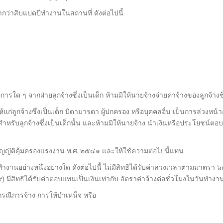
่ำกว่าสิบแปดปีทำงานในสถานที่ ดังต่อไปนี้
รใด ๆ จากฝ่ายลูกจ้างซึ่งเป็นเด็ก ห้ามมิให้นายจ้างจ่ายค่าจ้างของลูกจ้างซึ่
ก่ลูกจ้างซึ่งเป็นเด็ก บิดามารดา ผู้ปกครอง หรือบุคคลอื่น เป็นการล่วงหน
สำหรับลูกจ้างซึ่งเป็นเด็กนั้น และห้ามมิให้นายจ้าง นำเงินหรือประโยชน์ตอบแ
ญัติคุ้มครองแรงงาน พ.ศ. ๒๕๔๑ และให้ใช้ความต่อไปนี้แทน
ห้ทำงานอย่างหนึ่งอย่างใด ดังต่อไปนี้ ไม่มีสิทธิได้รับค่าล่วงเวลาตามมาต
 (๙) มีสิทธิได้รับค่าตอบแทนเป็นเงินเท่ากับ อัตราค่าจ้างต่อชั่วโมงในวันทำ
กรณีการจ้าง การให้บำเหน็จ หรือ