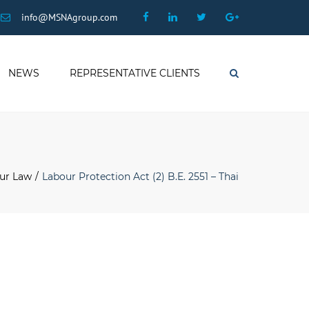
×
Facebook
Linkedin
Twitter
Google
info@MSNAgroup.com
Plus
NEWS
REPRESENTATIVE CLIENTS
Search
our Law
Labour Protection Act (2) B.E. 2551 – Thai