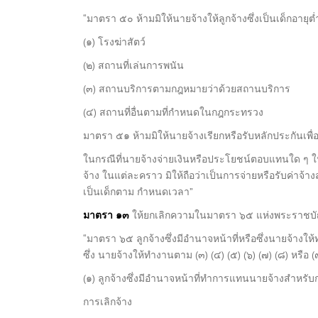
“มาตรา ๕๐ ห้ามมิให้นายจ้างให้ลูกจ้างซึ่งเป็นเด็กอายุต
(๑) โรงฆ่าสัตว์
(๒) สถานที่เล่นการพนัน
(๓) สถานบริการตามกฎหมายว่าด้วยสถานบริการ
(๔) สถานที่อื่นตามที่กำหนดในกฎกระทรวง
มาตรา ๕๑ ห้ามมิให้นายจ้างเรียกหรือรับหลักประกันเพื่อกา
ในกรณีที่นายจ้างจ่ายเงินหรือประโยชน์ตอบแทนใด ๆ ให้แ
จ้าง ในแต่ละคราว มิให้ถือว่าเป็นการจ่ายหรือรับค่าจ้าง
เป็นเด็กตาม กำหนดเวลา”
มาตรา ๑๓
ให้ยกเลิกความในมาตรา ๖๕ แห่งพระราชบัญ
“มาตรา ๖๕ ลูกจ้างซึ่งมีอำนาจหน้าที่หรือซึ่งนายจ้างใ
ซึ่ง นายจ้างให้ทำงานตาม (๓) (๔) (๕) (๖) (๗) (๘) หรือ
(๑) ลูกจ้างซึ่งมีอำนาจหน้าที่ทำการแทนนายจ้างสำหรับ
การเลิกจ้าง