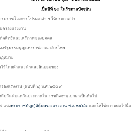
BOI COMPANY
REGISTRATION
เป็นปีที่ ๖๓ ในรัชกาลปัจจุบัน
บรมราชโองการโปรดเกล้า ฯ ให้ประกาศว่า
คุ้มครองแรงงาน
ำกัดสิทธิและเสรีภาพของบุคคล
องรัฐธรรมนูญแห่งราชอาณาจักรไทย
งกฎหมาย
ึ้นไว้โดยคำแนะนำและยินยอมของ
มครองแรงงาน (ฉบับที่ ๒) พ.ศ. ๒๕๕๑”
ก้าสิบวันนับแต่วันประกาศใน ราชกิจจานุเบกษาเป็นต้นไป
๕ แห่ง
พระราชบัญญัติคุ้มครองแรงงาน พ.ศ. ๒๕๔๑
และให้ใช้ความต่อไปนี้แท