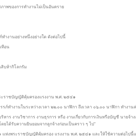
แต่สภาพของการทำงานไม่เป็นอันตราย
์ทำงานอย่างหนึ่งอย่างใด ดังต่อไปนี้
ะเทือน
สิบห้ากิโลกรัม
พระราชบัญญัติคุ้มครองแรงงาน พ.ศ. ๒๕๔๑
งมีครรภ์ทำงานในระหว่างเวลา ๒๒.๐๐ นาฬิกา ถึงเวลา ๐๖.๐๐ นาฬิกา ทำงาน
้บริหาร งานวิชาการ งานธุรการ หรือ งานเกี่ยวกับการเงินหรือบัญชี นายจ้าง
์โดยได้รับความยินยอมจากลูกจ้างก่อนเป็นคราว ๆ ไป”
ห่งพระราชบัญญัติคุ้มครอง แรงงาน พ.ศ. ๒๕๔๑ และให้ใช้ความต่อไปนี้