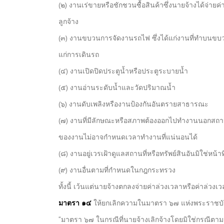
(๒) งานเร่ขายหรือชักชวนซื้อสินค้าซึ่งนายจ้างได้จ่าย
ลูกจ้าง
(๓) งานขบวนการจัดงานรถไฟ ซึ่งได้แก่งานที่ทำบ
แก่การเดินรถ
(๔) งานเปิดปิดประตูน้ำหรือประตูระบายน้ำ
(๕) งานอ่านระดับน้ำและวัดปริมาณน้ำ
(๖) งานดับเพลิงหรืองานป้องกันอันตรายสาธารณะ
(๗) งานที่มีลักษณะหรือสภาพต้องออกไปทำงานนอกสถ
ของงานไม่อาจกำหนดเวลาทำงานที่แน่นอนได้
(๘) งานอยู่เวรเฝ้าดูแลสถานที่หรือทรัพย์สินอันมิใช่หน้
(๙) งานอื่นตามที่กำหนดในกฎกระทรวง
ทั้งนี้ เว้นแต่นายจ้างตกลงจ่ายค่าล่วงเวลาหรือค่าล่วงเว
มาตรา ๑๔
ให้ยกเลิกความในมาตรา ๖๗ แห่งพระราชบัญ
“มาตรา ๖๗ ในกรณีที่นายจ้างเลิกจ้างโดยมิใช่กรณีตามมา