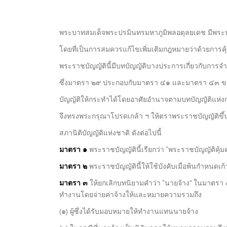
พระบาทสมเด็จพระปรมินทรมหาภูมิพลอดุลยเดช มีพระ
โดยที่เป็นการสมควรแก้ไขเพิ่มเติมกฎหมายว่าด้วยการ
พระราชบัญญัตินี้มีบทบัญญัติบางประการเกี่ยวกับการจ
ซึ่งมาตรา ๒๙ ประกอบกับมาตรา ๔๑ และมาตรา ๔๓ ข
บัญญัติให้กระทำได้โดยอาศัยอำนาจตามบทบัญญัติแห่
จึงทรงพระกรุณาโปรดเกล้า ฯ ให้ตราพระราชบัญญัติข
สภานิติบัญญัติแห่งชาติ ดังต่อไปนี้
มาตรา ๑
พระราชบัญญัตินี้เรียกว่า “พระราชบัญญัติคุ้
มาตรา ๒
พระราชบัญญัตินี้ให้ใช้บังคับเมื่อพ้นกำหนดเ
มาตรา ๓
ให้ยกเลิกบทนิยามคำว่า “นายจ้าง” ในมาตรา 
ทำงานโดยจ่ายค่าจ้างให้และหมายความรวมถึง
(๑) ผู้ซึ่งได้รับมอบหมายให้ทำงานแทนนายจ้าง