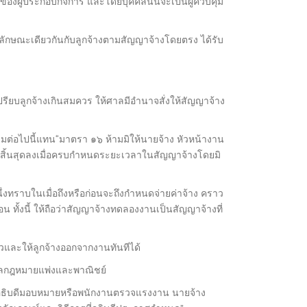
องผู้ประกอบกิจการ และโดยบุคคลนั้นจะเป็นผู้ควบคุม
นลักษณะเดียวกันกับลูกจ้างตามสัญญาจ้างโดยตรง ได้รับ
ปรียบลูกจ้างเกินสมควร ให้ศาลมีอำนาจสั่งให้สัญญาจ้าง
่อไปนี้แทน“มาตรา ๑๖ ห้ามมิให้นายจ้าง หัวหน้างาน
อมสิ้นสุดลงเมื่อครบกำหนดระยะเวลาในสัญญาจ้างโดยมิ
่งทราบในเมื่อถึงหรือก่อนจะถึงกำหนดจ่ายค่าจ้าง คราว
น ทั้งนี้ ให้ถือว่าสัญญาจ้างทดลองงานเป็นสัญญาจ้างที่
และให้ลูกจ้างออกจากงานทันทีได้
มวลกฎหมายแพ่งและพาณิชย์
ซึ่งอธิบดีมอบหมายหรือพนักงานตรวจแรงงาน นายจ้าง