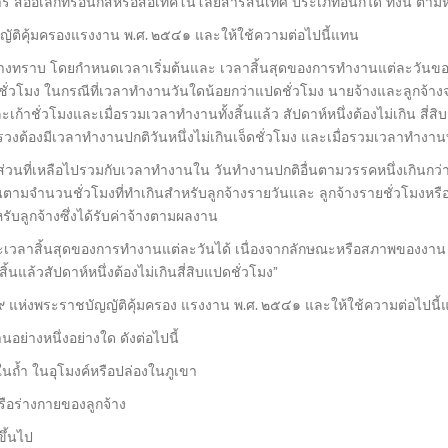
 สื่ออิเล็กทรอนิกส์หรือสื่อเทคโนโลยีสารสนเทศ ประเภทอื่นก็ได้ ทั้งนี้ ต
ติคุ้มครองแรงงาน พ.ศ. ๒๕๔๑ และให้ใช้ความต่อไปนี้แทน
้างทราบ โดยกำหนดเวลาเริ่มต้นและ เวลาสิ้นสุดของการทำงานแต่ละวันขอ
ชั่วโมง ในกรณีที่เวลาทำงานวันใดน้อยกว่าแปดชั่วโมง นายจ้างและลูกจ้าง
ะเก้าชั่วโมงและเมื่อรวมเวลาทำงานทั้งสิ้นแล้ว สัปดาห์หนึ่งต้องไม่เกิน สี่
มีเวลาทำงานปกติวันหนึ่งไม่เกินเจ็ดชั่วโมง และเมื่อรวมเวลาทำงานทั้งสิ้
่วนที่เหลือไปรวมกับเวลาทำงานใน วันทำงานปกติอื่นตามวรรคหนึ่งเกินกว่
านตามจำนวนชั่วโมงที่ทำเกินสำหรับลูกจ้างรายวันและ ลูกจ้างรายชั่วโมงหรือไ
บลูกจ้างซึ่งได้รับค่าจ้างตามผลงาน
ะเวลาสิ้นสุดของการทำงานแต่ละวันได้ เนื่องจากลักษณะหรือสภาพของงาน
้นแล้วสัปดาห์หนึ่งต้องไม่เกินสี่สิบแปดชั่วโมง”
ห่งพระราชบัญญัติคุ้มครอง แรงงาน พ.ศ. ๒๕๔๑ และให้ใช้ความต่อไปนี้
อย่างหนึ่งอย่างใด ดังต่อไปนี้
 ในถ้ำ ในอุโมงค์หรือปล่องในภูเขา
ือร่างกายของลูกจ้าง
ขึ้นไป