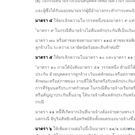
(๒) ในกรณีที่นายจ้างเป็นนิติบุคคลให้หมายความรวมถึ
และผู้ซึ่งได้รับมอบหมายจากผู้มีอำนาจกระทำการแทนน
มาตรา ๔
ให้ยกเลิกความในวรรคหนึ่งของมาตรา ๙ แห่ง
“มาตรา ๙ ในกรณีที่นายจ้างไม่คืนหลักประกันที่เป็นเ
มาตรา ๗๐ หรือค่าชดเชยตามมาตรา ๑๑๘ ค่าชดเชยพิเศ
ลูกจ้างใน ระหว่างเวลาผิดนัดร้อยละสิบห้าต่อปี”
มาตรา ๕
ให้ยกเลิกความในมาตรา ๑๐ และมาตรา ๑๑ แห
“มาตรา ๑๐ ภายใต้บังคับมาตรา ๕๑ วรรคหนึ่ง ห้ามมิให
ประกัน ด้วยบุคคลจากลูกจ้าง เว้นแต่ลักษณะหรือสภาพของง
ลักษณะหรือสภาพของ งานที่ให้เรียกหรือรับหลักประกั
การที่รัฐมนตรีประกาศกำหนด ในกรณีที่นายจ้างเรียกหรือ
หรือสัญญาประกันสิ้นอายุ ให้นายจ้างคืนหลักประกันพร้อมด
กรณี
มาตรา ๑๑ หนี้ที่เกิดจากเงินที่นายจ้างต้องจ่ายตามพระ
แต่กรณี มีบุริมสิทธิเหนือทรัพย์สินทั้งหมดของนายจ้าง
มาตรา ๖
ให้เพิ่มความต่อไปนี้เป็นมาตรา ๑๑/๑ แห่ง
พระ