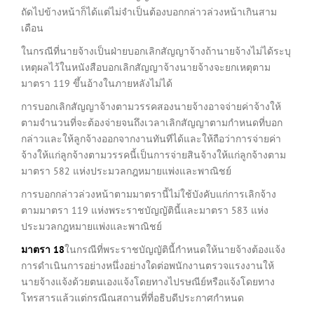
ถัดไปข้างหน้าก็ได้แต่ไม่จำเป็นต้องบอกกล่าวล่วงหน้าเกินสาม
เดือน
ในกรณีที่นายจ้างเป็นฝ่ายบอกเลิกสัญญาจ้างถ้านายจ้างไม่ได้ระบุ
เหตุผลไว้ในหนังสือบอกเลิกสัญญาจ้างนายจ้างจะยกเหตุตาม
มาตรา 119 ขึ้นอ้างในภายหลังไม่ได้
การบอกเลิกสัญญาจ้างตามวรรคสองนายจ้างอาจจ่ายค่าจ้างให้
ตามจำนวนที่จะต้องจ่ายจนถึงเวลาเลิกสัญญาตามกำหนดที่บอก
กล่าวและให้ลูกจ้างออกจากงานทันทีได้และให้ถือว่าการจ่ายค่า
จ้างให้แก่ลูกจ้างตามวรรคนี้เป็นการจ่ายสินจ้างให้แก่ลูกจ้างตาม
มาตรา 582 แห่งประมวลกฎหมายแพ่งและพาณิชย์
การบอกกล่าวล่วงหน้าตามมาตรานี้ไม่ใช้บังคับแก่การเลิกจ้าง
ตามมาตรา 119 แห่งพระราชบัญญัตินี้และมาตรา 583 แห่ง
ประมวลกฎหมายแพ่งและพาณิชย์
มาตรา
18
ในกรณีที่พระราชบัญญัตินี้กำหนดให้นายจ้างต้องแจ้ง
การดำเนินการอย่างหนึ่งอย่างใดต่อพนักงานตรวจแรงงานให้
นายจ้างแจ้งด้วยตนเองแจ้งโดยทางไปรษณีย์หรือแจ้งโดยทาง
โทรสารแล้วแต่กรณีณสถานที่ที่อธิบดีประกาศกำหนด