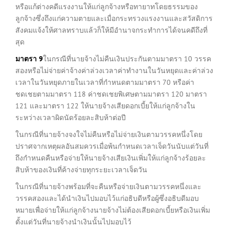
หรือแก้ต่างคดีแรงงานให้แก่ลูกจ้างหรือทายาทโดยธรรมของ
ลูกจ้างซึ่งถึงแก่ความตายและเมื่อกระทรวงแรงงานและสวัสดิการ
สังคมแจ้งให้ศาลทราบแล้วก็ให้มีอำนาจกระทำการได้จนคดีถึงที่
สุด
มาตรา
9
ในกรณีที่นายจ้างไม่คืนเงินประกันตามมาตรา 10 วรรค
สองหรือไม่จ่ายค่าจ้างค่าล่วงเวลาค่าทำงานในวันหยุดและค่าล่วง
เวลาในวันหยุดภายในเวลาที่กำหนดตามมาตรา 70 หรือค่า
ชดเชยตามมาตรา 118 ค่าชดเชยพิเศษตามมาตรา 120 มาตรา
121 และมาตรา 122 ให้นายจ้างเสียดอกเบี้ยให้แก่ลูกจ้างใน
ระหว่างเวลาผิดนัดร้อยละสิบห้าต่อปี
ในกรณีที่นายจ้างจงใจไม่คืนหรือไม่จ่ายเงินตามวรรคหนึ่งโดย
ปราศจากเหตุผลอันสมควรเมื่อพ้นกำหนดเวลาเจ็ดวันนับแต่วันที่
ถึงกำหนดคืนหรือจ่ายให้นายจ้างเสียเงินเพิ่มให้แก่ลูกจ้างร้อยละ
สิบห้าของเงินที่ค้างจ่ายทุกระยะเวลาเจ็ดวัน
ในกรณีที่นายจ้างพร้อมที่จะคืนหรือจ่ายเงินตามวรรคหนึ่งและ
วรรคสองและได้นำเงินไปมอบไว้แก่อธิบดีหรือผู้ซึ่งอธิบดีมอบ
หมายเพื่อจ่ายให้แก่ลูกจ้างนายจ้างไม่ต้องเสียดอกเบี้ยหรือเงินเพิ่ม
ตั้งแต่วันที่นายจ้างนำเงินนั้นไปมอบไว้