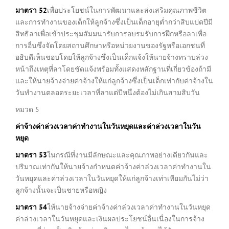
มาตรา
52
เพื่อประโยชน์ในการพัฒนาและส่งเสริมคุณภาพชีวิต
และการทำงานของเด็กให้ลูกจ้างซึ่งเป็นเด็กอายุต่ำกว่าสิบแปดปีมี
สิทธิลาเพื่อเข้าประชุมสัมมนารับการอบรมรับการฝึกหรือลาเพื่อ
การอื่นซึ่งจัดโดยสถานศึกษาหรือหน่วยงานของรัฐหรือเอกชนที่
อธิบดีเห็นชอบโดยให้ลูกจ้างซึ่งเป็นเด็กแจ้งให้นายจ้างทราบล่วง
หน้าถึงเหตุที่ลาโดยชัดแจ้งพร้อมทั้งแสดงหลักฐานที่เกี่ยวข้องถ้ามี
และให้นายจ้างจ่ายค่าจ้างให้แก่ลูกจ้างซึ่งเป็นเด็กเท่ากับค่าจ้างใน
วันทำงานตลอดระยะเวลาที่ลาแต่ปีหนึ่งต้องไม่เกินสามสิบวัน
หมวด 5
ค่าจ้าง
ค่าล่วงเวลา
ค่าทำงานในวันหยุด
และค่าล่วงเวลาในวัน
หยุด
มาตรา
53
ในกรณีที่งานมีลักษณะและคุณภาพอย่างเดียวกันและ
ปริมาณเท่ากันให้นายจ้างกำหนดค่าจ้างค่าล่วงเวลาค่าทำงานใน
วันหยุดและค่าล่วงเวลาในวันหยุดให้แก่ลูกจ้างเท่าเทียมกันไม่ว่า
ลูกจ้างนั้นจะเป็นชายหรือหญิง
มาตรา
54
ให้นายจ้างจ่ายค่าจ้างค่าล่วงเวลาค่าทำงานในวันหยุด
ค่าล่วงเวลาในวันหยุดและเงินผลประโยชน์อื่นเนื่องในการจ้าง