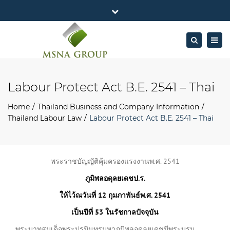
×
MSNA Group 65/62 Chamnan Phenjati
Close
Business Center, 6/F, Rama 9 Road, Bangkok.
top
Togg
Search
Mon - Fri: 7AM – 4PM
+662-643-2403
bar
navig
Facebook
Linkedin
Twitter
Google
info@MSNAgroup.com
Plus
Labour Protect Act B.E. 2541 – Thai
Home
Thailand Business and Company Information
Thailand Labour Law
Labour Protect Act B.E. 2541 – Thai
พระราชบัญญัติคุ้มครองแรงงานพ.ศ. 2541
ภูมิพลอดุลยเดช
ป
.
ร
.
ให้ไว้
ณ
วันที่
12
กุมภาพันธ์
พ
.
ศ
. 2541
เป็นปีที่
53
ในรัชกาลปัจจุบัน
พระบาทสมเด็จพระปรมินทรมหาภูมิพลอดุลยเดชมีพระบรม