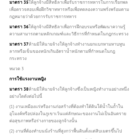
มาตรา
35
ให้ลูกจ้างมีสิทธิลาเพื่อรับราชการทหารในการเรียกพล
เพื่อตรวจสอบเพื่อฝึกวิชาทหารหรือเพื่อทดลองความพรั่งพร้อมตาม
กฎหมายว่าด้วยการรับราชการทหาร
มาตรา
36
ให้ลูกจ้างมีสิทธิลาเพื่อการฝึกอบรมหรือพัฒนาความรู้
ความสามารถตามหลักเกณฑ์และวิธีการที่กำหนดในกฎกระทรวง
มาตรา
37
ห้ามมิให้นายจ้างให้ลูกจ้างทำงานยกแบกหามหาบทูน
ลากหรือเข็นของหนักเกินอัตราน้ำหนักตามที่กำหนดในกฎ
กระทรวง
หมวด 3
การใช้แรงงานหญิง
มาตรา
38
ห้ามมิให้นายจ้างให้ลูกจ้างซึ่งเป็นหญิงทำงานอย่างหนึ่ง
อย่างใดดังต่อไปนี้
(1) งานเหมืองแร่หรืองานก่อสร้างที่ต้องทำใต้ดินใต้น้ำในถ้ำใน
อุโมงค์หรือปล่องในภูเขาเว้นแต่ลักษณะของงานไม่เป็นอันตราย
ต่อสุขภาพหรือร่างกายของลูกจ้างนั้น
(2) งานที่ต้องทำบนนั่งร้านที่สูงกว่าพื้นดินตั้งแต่สิบเมตรขึ้นไป